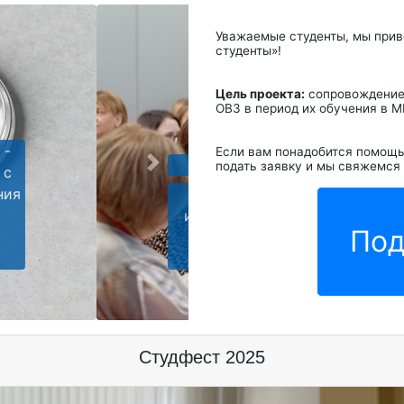
Уважаемые студенты, мы прив
студенты»!
Цель проекта:
сопровождение 
ОВЗ в период их обучения в 
Если вам понадобится помощь
та:
подать заявку и мы свяжемся
Next
дентов с
чающихся на 1
Под
аптации к
де МГППУ.
Студфест 2025