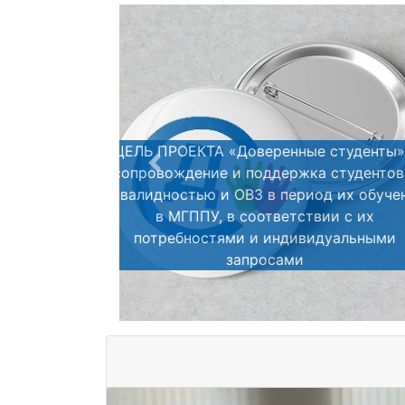
Задачи проек
Previous
1. Сопровождение сту
инвалидностью и ОВЗ, обу
курсе, в период их ад
образовательной сре